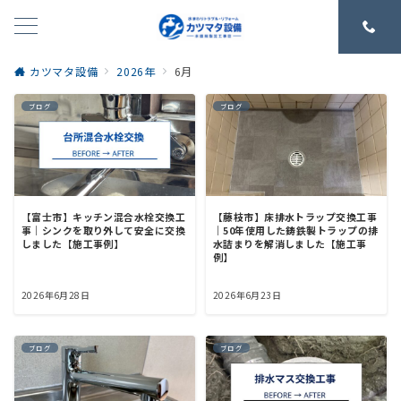
カツマタ設備
2026年
6月
ブログ
ブログ
【富士市】キッチン混合水栓交換工
【藤枝市】床排水トラップ交換工事
事｜シンクを取り外して安全に交換
｜50年使用した鋳鉄製トラップの排
しました【施工事例】
水詰まりを解消しました【施工事
例】
2026年6月28日
2026年6月23日
ブログ
ブログ