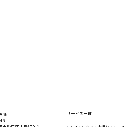
サービス一覧
設備
46
市駿河区中島679-1
トイレつまり・水漏れ・リフォ