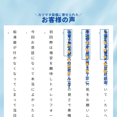
＼カツマタ設備に寄せられた／
お客様の声
出
原
礼
給
今
初
と
今
今
浴
ト
ト
会
因
儀
室
イ
イ
湯
回
回
て
回
回
っ
特
正
水
レ
レ
器
お
時
も
ト
の
た
漏
定
詰
し
水
れ
ま
漏
中
か
く
が
世
は
丁
イ
ト
修
り
れ
で
ら
誠
付
話
格
寧
レ
イ
理
除
修
最
防
意
去
理
か
に
安
な
が
レ
高
止
あ
の
策
る
な
な
を
対
詰
の
業
ま
対
く
っ
期
応
ま
修
者
で
応
な
て
待
と
り
理
さ
丁
に
ん
寧
感
っ
本
し
手
、
に
で
に
謝
て
当
ト
際
対
つ
す
し
に
イ
の
処
い
ま
よ
レ
良
を
て
っ
か
リ
さ
お
、
て
っ
フ
で
願
た
当
た
ォ
素
い
い
日
と
ー
晴
し
へ