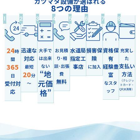
カツマタ設備が選ばれる
8
つの理由
1
2
3
4
5
6
7
8
24
迅速な
水道局
損害保
資格保
大手で
お見積
充実し
時
対応
指定工
険
有
は出来
り･相
た
間
365
支払い
ない
談･出張
事店
経験豊
最短
に加入
“地
20
方法
費
富
分
日
元価
無料
（クレジッ
受付対
なスタ
～
トカード・
格”
QR決済等）
ッフ
応