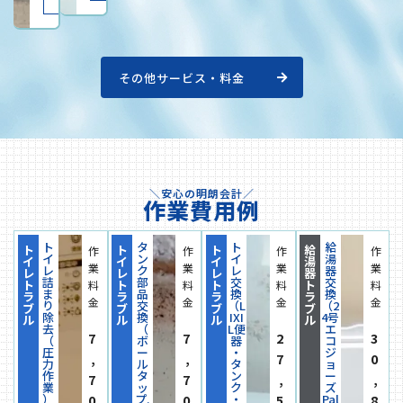
その他サービス・料金
＼安心の明朗会計／
作業費用例
ト
タ
ト
給
ト
ト
ト
給
作
作
作
作
イ
ン
イ
湯
イ
イ
イ
湯
業
業
業
業
レ
ク
レ
器
レ
レ
レ
器
詰
部
交
交
ト
ト
ト
ト
料
料
料
料
ま
品
換
換
ラ
ラ
ラ
ラ
金
金
金
金
り
交
（L
（2
ブ
ブ
ブ
ブ
除
換
IXI
4号
ル
ル
ル
ル
去
（
L便
エ
7
7
2
3
（
ボ
器
コ
圧
ー
・
ジ
,
,
7
0
力
ル
タ
ョ
作
タ
ン
ー
7
7
,
,
業
ッ
ク
ズ
0
0
5
8
）
プ.
・
Pal