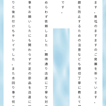
り
事
め
で
題
ま
と
を
ら
す
を
す
後
お
わ
。
防
。
片
願
ず
止
貴
付
い
依
す
社
け
し
頼
る
の
も
た
し
た
ま
キ
に
ま
め
す
レ
も
し
の
ま
イ
関
た
注
す
で
わ
。
意
の
し
ら
期
な
ご
た
ず
待
ど
発
。
不
通
も
展
ま
足
り
懇
を
た
の
迅
切
祈
水
部
速
丁
っ
回
品
に
寧
て
り
を
丁
に
い
事
迅
寧
教
ま
で
速
な
え
す
何
に
対
て
。