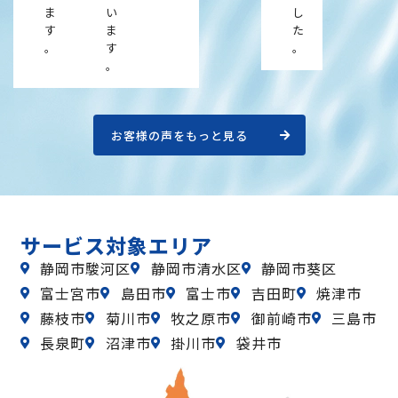
ま
い
し
す
ま
た
。
す
。
。
お客様の声をもっと見る
サービス対象エリア
静岡市駿河区
静岡市清水区
静岡市葵区
富士宮市
島田市
富士市
吉田町
焼津市
藤枝市
菊川市
牧之原市
御前崎市
三島市
長泉町
沼津市
掛川市
袋井市