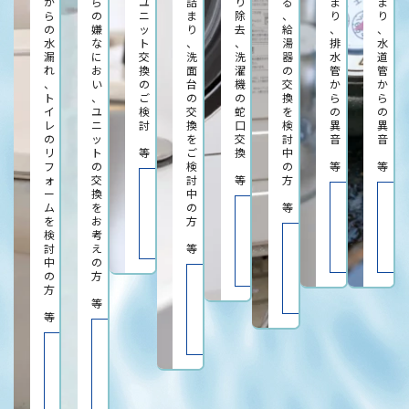
か
ら
ユ
詰
り
る
ま
ま
ら
の
ニ
ま
除
、
り
り
の
嫌
ッ
り
去
給
、
、
水
な
ト
、
、
湯
排
水
漏
に
交
洗
洗
器
水
道
れ
お
換
面
濯
の
管
管
、
い
の
台
機
交
か
か
ト
、
ご
の
の
換
ら
ら
イ
ユ
検
交
蛇
を
の
の
レ
ニ
討
換
口
検
異
異
の
ッ
を
交
討
音
音
リ
ト
等
ご
換
中
フ
の
検
の
等
等
ォ
交
討
等
方
料
ー
換
中
金
料
ム
を
は
の
等
金
料
こ
を
お
方
は
金
ち
こ
検
考
は
料
ら
ち
こ
討
え
等
金
ら
ち
中
の
は
ら
こ
の
方
料
ち
方
金
ら
等
は
こ
等
ち
料
ら
金
料
は
金
こ
は
ち
こ
ら
ち
ら