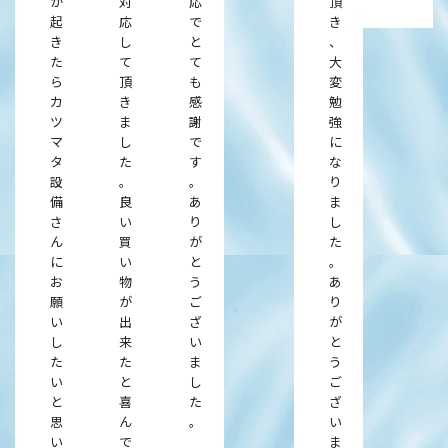
か
対
応
頂
起
応
で
き
き
し
と
、
た
て
て
大
ら
頂
も
変
カ
き
感
勉
ツ
ま
謝
強
マ
し
で
に
タ
た
す
な
設
。
。
り
備
良
あ
ま
さ
い
り
し
ん
買
が
た
に
い
と
。
お
物
う
あ
願
が
ご
り
い
出
ざ
が
し
来
い
と
た
た
ま
う
い
と
し
ご
と
喜
た
ざ
思
ん
。
い
い
で
ま