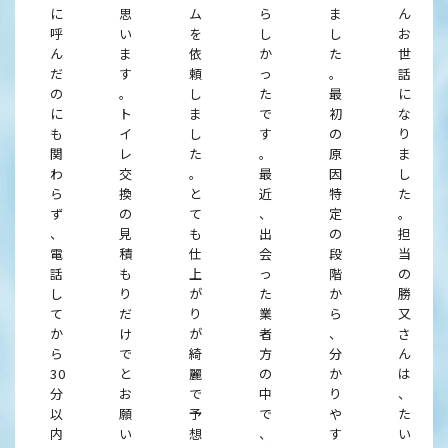
に
思
ム
ら
ま
ん
呼
い
を
し
し
お
ん
ま
依
か
た
世
だ
す
頼
っ
。
話
の
。
し
た
最
に
に
ト
ま
で
初
な
も
イ
し
す
の
り
関
レ
た
。
原
ま
わ
交
。
最
因
し
ら
換
と
近
特
た
ず
の
て
、
定
。
、
見
も
出
の
担
電
積
仕
会
段
当
話
も
上
っ
階
の
し
り
が
た
か
勝
て
だ
り
業
ら
又
か
け
が
者
、
さ
ら
で
綺
方
分
ん
30
と
麗
の
か
は
分
お
で
中
り
、
以
願
予
で
や
た
内
い
想
、
す
い