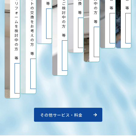
リ
ト
等
ご
換
中
フ
の
検
の
等
等
ォ
交
討
等
方
料
ー
換
中
金
料
ム
を
は
の
等
金
料
こ
を
お
方
は
金
ち
こ
検
考
は
料
ら
ち
こ
討
え
等
金
ら
ち
中
の
は
ら
こ
の
方
料
ち
方
金
ら
等
は
こ
等
ち
料
ら
金
料
は
金
こ
は
ち
こ
ら
ち
ら
その他サービス・料金