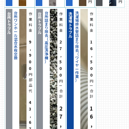
円
円
台
台
洗
台
台
洗
作
作
作
所
所
濯
所
所
濯
業
業
業
ワ
詰
場
ト
ト
場
ン
ま
排
ラ
ラ
ト
料
料
料
ホ
り
水
ブ
ブ
ラ
金
金
金
ー
除
管
ル
ル
ブ
ル
去
詰
ル
混
（
ま
9
2
1
合
高
り
水
圧
除
,
7
6
栓
洗
去
交
浄
（
9
,
,
換
機
ワ
0
5
5
）
イ
ヤ
0
0
0
ー
作
円
0
0
業
部
）
円
円
品
代
合
合
計
計
4
2
1
3
,
7
6
6
,
,
7