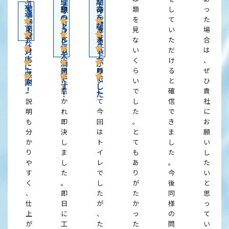
理
期
ト
ト
迅
給
想
待
て
勝
高
類
し
っ
イ
イ
速
湯
の
を
レ
レ
も
又
圧
を
て
た
・
器
ト
リ
超
リ
丁
交
助
さ
洗
見
い
場
フ
フ
イ
え
換
寧
ォ
ォ
レ
る
か
ん
浄
な
た
合
な
ー
ー
で
仕
り
の
を
い
だ
は
ム
ム
対
大
上
応
ま
人
お
く
け
、
満
が
に
足
り
し
柄
願
ら
る
ぜ
感
で
で
た
に
い
い
と
ひ
謝
す
し
！
。
惹
し
で
確
貴
！
た
説
か
て
し
信
社
明
れ
今
た
で
に
も
即
回
。
き
お
分
決
は
と
ま
願
か
し
ト
て
し
い
り
ま
イ
も
た
し
や
し
レ
あ
。
た
す
た
で
り
今
い
く
。
し
が
後
と
、
即
た
た
同
思
仕
日
が
か
様
っ
上
に
、
っ
の
て
が
工
た
た
問
い