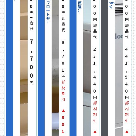
フ
便
om
0
0
0
0
ロ
座
a）
ー
）
円
円
0
0
ト
部
弁
円
円
）
合
品
部
部
計
代
品
品
代
代
7
8
,
2
4
,
7
3
4
7
0
1
1
0
1
,
,
0
円
4
5
部
円
4
4
材
0
0
割
円
円
引
部
部
材
材
▲
割
割
9
引
引
0
1
▲
▲