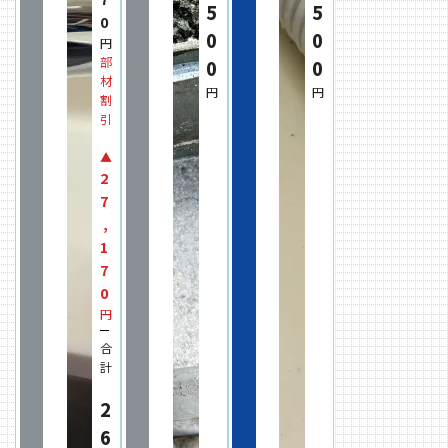
5
5
0
0
0
円
部
0
0
材
円
円
割
引
▲
2
7
,
1
7
0
円
合
計
2
6