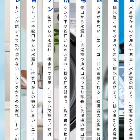
ト
シ
ン
シ
蛇
お
排
水
イ
ャ
ン
口
湯
水
道
レ
ワ
蛇
ク
か
が
管
管
が
ー
口
下
ら
出
か
か
詰
や
か
や
水
な
ら
ら
ま
蛇
ら
蛇
漏
い
の
の
っ
口
の
口
れ
、
水
水
て
か
水
か
、
エ
漏
漏
水
ら
漏
ら
洗
ラ
れ
れ
が
の
れ
の
濯
ー
や
や
流
水
、
水
機
コ
悪
悪
れ
漏
排
漏
の
ー
臭
臭
な
れ
水
れ
排
ド
、
、
い
、
口
、
水
が
排
水
、
排
の
排
口
表
水
道
タ
水
悪
水
の
示
口
管
ン
口
臭
口
つ
さ
の
の
ク
か
、
の
ま
れ
詰
詰
か
ら
ユ
詰
り
る
ま
ま
ら
の
ニ
ま
除
、
り
り
の
嫌
ッ
り
去
給
、
、
水
な
ト
、
、
湯
排
水
漏
に
交
洗
洗
器
水
道
れ
お
換
面
濯
の
管
管
、
い
の
台
機
交
か
か
ト
、
ご
の
の
換
ら
ら
イ
ユ
検
交
蛇
を
の
の
レ
ニ
討
換
口
検
異
異
の
ッ
を
交
討
音
音