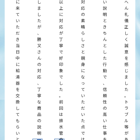
に
し
以
対
い
へ
来
ま
上
応
説
ん
て
し
に
の
明
礼
い
た
対
素
と
儀
た
が
応
晴
き
正
だ
、
が
ら
ち
し
き
勝
丁
し
ん
く
当
又
寧
さ
と
誠
日
さ
で
と
し
意
中
ん
好
親
た
を
に
の
印
身
行
感
給
対
象
に
動
じ
湯
応
で
な
で
ま
器
、
し
っ
、
し
を
丁
た
て
信
た
交
寧
。
い
頼
。
換
な
前
た
性
ト
し
商
回
だ
の
ラ
て
品
は
い
高
ブ
も
の
排
た
い
ル
ら
説
水
点
仕
等
い
明
管
で
事
が
と
、
の
は
を
あ