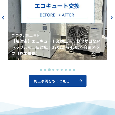
ブログ
施工事例
【焼津市】エコキュート交換工事｜お湯が出ない
トラブルを当日対応！370Lから460Lへ容量アッ
プ【施工事例】
施工事例をもっと見る