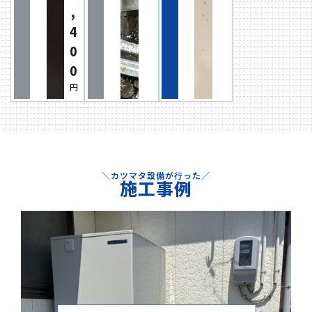
,
4
0
0
円
＼カツマタ設備が行った／
施工事例