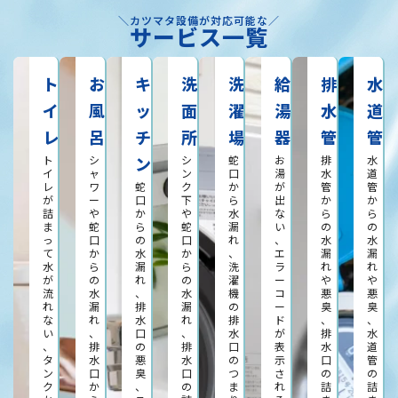
＼カツマタ設備が対応可能な／
サービス一覧
ト
お
キ
洗
洗
給
排
水
イ
風
ッ
面
濯
湯
水
道
レ
呂
チ
所
場
器
管
管
ト
シ
ン
シ
蛇
お
排
水
イ
ャ
ン
口
湯
水
道
レ
ワ
蛇
ク
か
が
管
管
が
ー
口
下
ら
出
か
か
詰
や
か
や
水
な
ら
ら
ま
蛇
ら
蛇
漏
い
の
の
っ
口
の
口
れ
、
水
水
て
か
水
か
、
エ
漏
漏
水
ら
漏
ら
洗
ラ
れ
れ
が
の
れ
の
濯
ー
や
や
流
水
、
水
機
コ
悪
悪
れ
漏
排
漏
の
ー
臭
臭
な
れ
水
れ
排
ド
、
、
い
、
口
、
水
が
排
水
、
排
の
排
口
表
水
道
タ
水
悪
水
の
示
口
管
ン
口
臭
口
つ
さ
の
の
ク
か
、
の
ま
れ
詰
詰