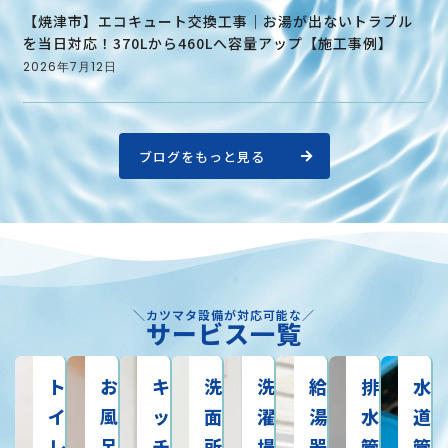
【焼津市】エコキュート交換工事｜お湯が出ないトラブル
を当日対応！370Lから460Lへ容量アップ【施工事例】
2026年7月12日
ブログをもっと見る
＼カツマタ設備が対応可能な／
サービス一覧
ト
お
キ
洗
洗
給
排
水
イ
風
ッ
面
濯
湯
水
道
レ
呂
チ
所
場
器
管
管