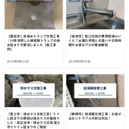
ブログ
ブログ
【藤枝市】床排水トラップ交換工事
【焼津市】蛇口交換の費用相場はい
｜50年使用した鋳鉄製トラップの排
くら？水漏れ修理との違いや交換時
水詰まりを解消しました【施工事
期を水道のプロが徹底解説
例】
2026年6月23日
2026年6月10日
ブログ
ブログ
【富士市｜排水マス交換工事】トイ
【静岡市】給湯器交換工事｜お湯が
レ詰まりの原因は排水マスの破損で
出ないトラブルを即日対応！
した｜高圧洗浄・排水マス交換 富士
市でトイレ詰まりのご相談