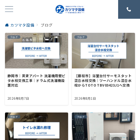
カツマタ設備
ブログ
ブログ
ブログ
静岡市｜賃貸アパート 洗濯機用壁ピ
【藤枝市】浴室台付サーモスタット
タ水栓交換工事｜ドラム式洗濯機設
混合水栓交換｜ツーハンドル混合水
置対応
栓からTOTO TBV03423J1へ交換
2026年8月7日
2026年8月1日
ブログ
ブログ