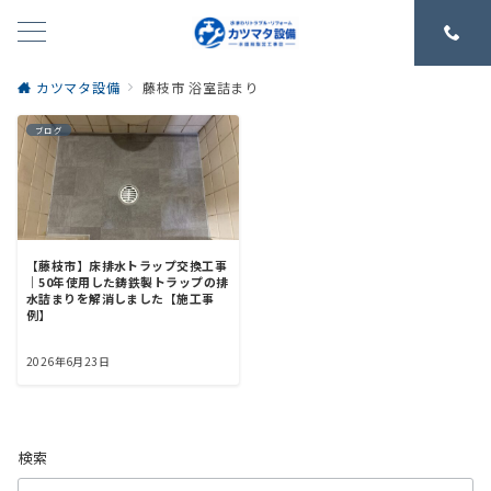
カツマタ設備
藤枝市 浴室詰まり
ブログ
【藤枝市】床排水トラップ交換工事
｜50年使用した鋳鉄製トラップの排
水詰まりを解消しました【施工事
例】
2026年6月23日
検索