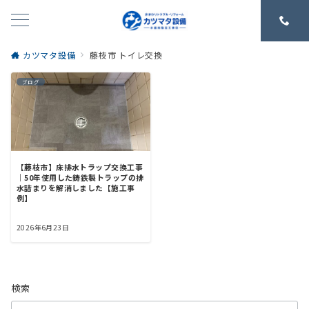
カツマタ設備
藤枝市 トイレ交換
ブログ
【藤枝市】床排水トラップ交換工事
｜50年使用した鋳鉄製トラップの排
水詰まりを解消しました【施工事
例】
2026年6月23日
検索