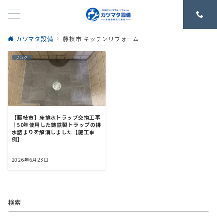
カツマタ設備
藤枝市 キッチンリフォーム
ブログ
【藤枝市】床排水トラップ交換工事
｜50年使用した鋳鉄製トラップの排
水詰まりを解消しました【施工事
例】
2026年6月23日
検索