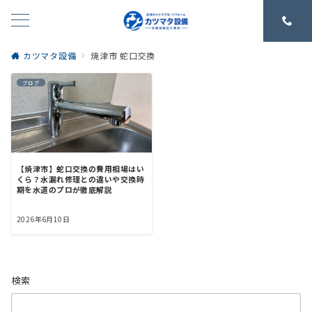
カツマタ設備
焼津市 蛇口交換
ブログ
【焼津市】蛇口交換の費用相場はい
くら？水漏れ修理との違いや交換時
期を水道のプロが徹底解説
2026年6月10日
検索