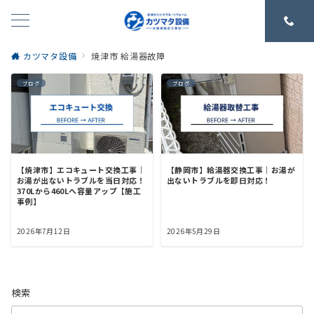
カツマタ設備
焼津市 給湯器故障
ブログ
ブログ
【焼津市】エコキュート交換工事｜
【静岡市】給湯器交換工事｜お湯が
お湯が出ないトラブルを当日対応！
出ないトラブルを即日対応！
370Lから460Lへ容量アップ【施工
事例】
2026年7月12日
2026年5月29日
検索