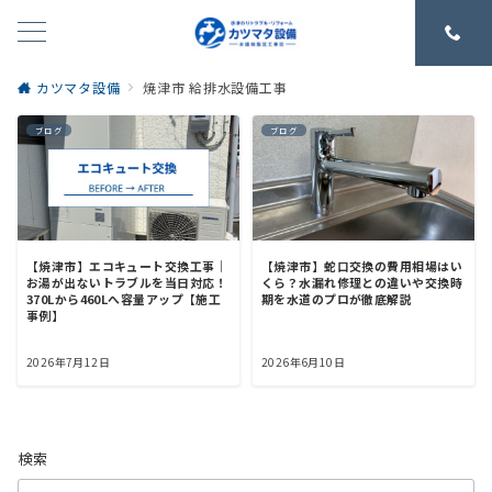
カツマタ設備
焼津市 給排水設備工事
ブログ
ブログ
【焼津市】エコキュート交換工事｜
【焼津市】蛇口交換の費用相場はい
お湯が出ないトラブルを当日対応！
くら？水漏れ修理との違いや交換時
370Lから460Lへ容量アップ【施工
期を水道のプロが徹底解説
事例】
2026年7月12日
2026年6月10日
検索