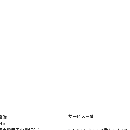
サービス一覧
設備
46
市駿河区中島679-1
トイレつまり・水漏れ・リフォ