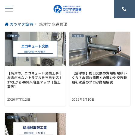
カツマタ設備
焼津市 水道修理
ブログ
ブログ
【焼津市】エコキュート交換工事｜
【焼津市】蛇口交換の費用相場はい
お湯が出ないトラブルを当日対応！
くら？水漏れ修理との違いや交換時
370Lから460Lへ容量アップ【施工
期を水道のプロが徹底解説
事例】
2026年7月12日
2026年6月10日
ブログ