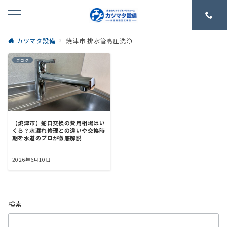
カツマタ設備
焼津市 排水管高圧洗浄
ブログ
【焼津市】蛇口交換の費用相場はい
くら？水漏れ修理との違いや交換時
期を水道のプロが徹底解説
2026年6月10日
検索