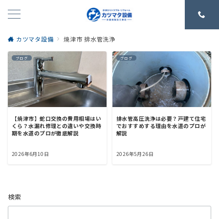
カツマタ設備
焼津市 排水管洗浄
ブログ
ブログ
【焼津市】蛇口交換の費用相場はい
排水管高圧洗浄は必要？戸建て住宅
くら？水漏れ修理との違いや交換時
でおすすめする理由を水道のプロが
期を水道のプロが徹底解説
解説
2026年6月10日
2026年5月26日
検索