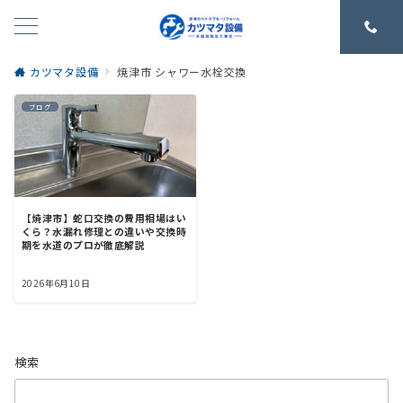
カツマタ設備
焼津市 シャワー水栓交換
ブログ
【焼津市】蛇口交換の費用相場はい
くら？水漏れ修理との違いや交換時
期を水道のプロが徹底解説
2026年6月10日
検索