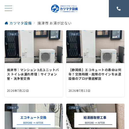
カツマタ設備
焼津市 お湯が出ない
ブログ
ブログ
焼津市｜マンション 3点ユニットバ
【静岡県】エコキュートの寿命は何
ス トイレ水漏れ修理｜サイフォン
年？交換時期・故障のサインを水道
管・洗浄管交換
設備のプロが徹底解説
2026年7月22日
2026年7月13日
ブログ
ブログ