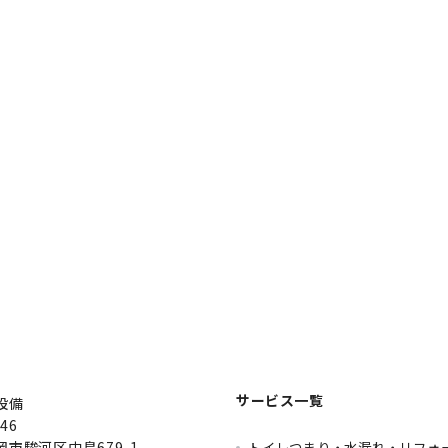
サービス一覧
設備
46
市駿河区中島679-1
トイレつまり・水漏れ・リフォ