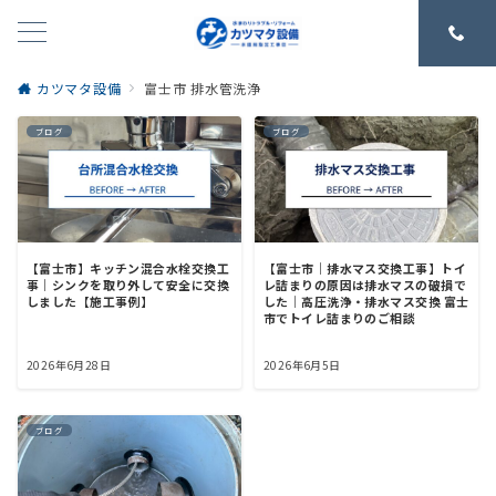
カツマタ設備
富士市 排水管洗浄
ブログ
ブログ
【富士市】キッチン混合水栓交換工
【富士市｜排水マス交換工事】トイ
事｜シンクを取り外して安全に交換
レ詰まりの原因は排水マスの破損で
しました【施工事例】
した｜高圧洗浄・排水マス交換 富士
市でトイレ詰まりのご相談
2026年6月28日
2026年6月5日
ブログ